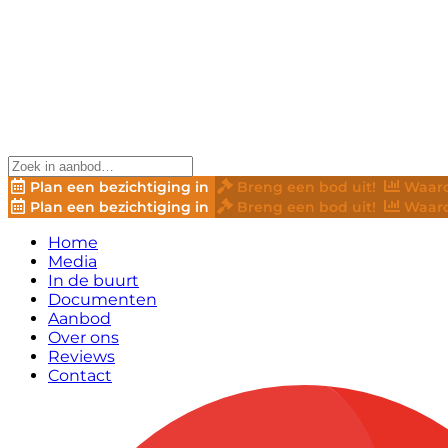
Plan een bezichtiging in
Breng een bod uit!
Waard
Plan een bezichtiging in
Breng een bod uit!
Waard
Home
Media
In de buurt
Documenten
Aanbod
Over ons
Reviews
Contact